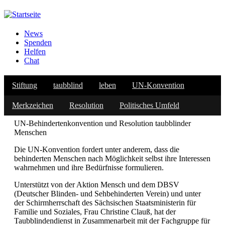
Direkt
zum
Inhalt
News
Spenden
Netzwerk
Helfen
Chat
Stiftung
taubblind
leben
UN-Konvention
Resolution taubblinder Menschen
Merkzeichen
Resolution
Politisches Umfeld
UN-Behindertenkonvention und Resolution taubblinder
Menschen
Die UN-Konvention fordert unter anderem, dass die
behinderten Menschen nach Möglichkeit selbst ihre Interessen
wahrnehmen und ihre Bedürfnisse formulieren.
Unterstützt von der Aktion Mensch und dem DBSV
(Deutscher Blinden- und Sehbehinderten Verein) und unter
der Schirmherrschaft des Sächsischen Staatsministerin für
Familie und Soziales, Frau Christine Clauß, hat der
Taubblindendienst in Zusammenarbeit mit der Fachgruppe für