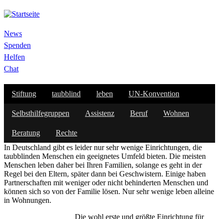
Direkt
zum
Inhalt
News
Netzwerk
Spenden
Helfen
Chat
Stiftung
taubblind
leben
UN-Konvention
Wohnen
Selbsthilfegruppen
Assistenz
Beruf
Wohnen
Wo wohnen und leben taubblinde Menschen?
Beratung
Rechte
In Deutschland gibt es leider nur sehr wenige Einrichtungen, die
taubblinden Menschen ein geeignetes Umfeld bieten. Die meisten
Menschen leben daher bei Ihren Familien, solange es geht in der
Regel bei den Eltern, später dann bei Geschwistern. Einige haben
Partnerschaften mit weniger oder nicht behinderten Menschen und
können sich so von der Familie lösen. Nur sehr wenige leben alleine
in Wohnungen.
Die wohl erste und größte Einrichtung für