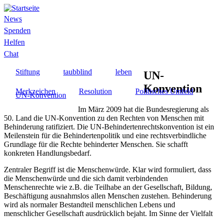
Direkt
zum
News
Inhalt
Netzwerk
Spenden
Helfen
Chat
Stiftung
taubblind
leben
UN-
Konvention
Merkzeichen
Resolution
Politisches Umfeld
UN-Konvention
Im März 2009 hat die Bundesregierung als
50. Land die UN-Konvention zu den Rechten von Menschen mit
Behinderung ratifiziert. Die UN-Behindertenrechtskonvention ist ein
Meilenstein für die Behindertenpolitik und eine rechtsverbindliche
Grundlage für die Rechte behinderter Menschen. Sie schafft
konkreten Handlungsbedarf.
Zentraler Begriff ist die Menschenwürde. Klar wird formuliert, dass
die Menschenwürde und die sich damit verbindenden
Menschenrechte wie z.B. die Teilhabe an der Gesellschaft, Bildung,
Beschäftigung ausnahmslos allen Menschen zustehen. Behinderung
wird als normaler Bestandteil menschlichen Lebens und
menschlicher Gesellschaft ausdrücklich bejaht. Im Sinne der Vielfalt